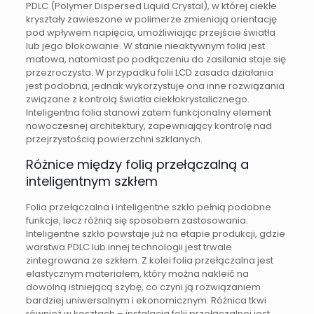
PDLC (Polymer Dispersed Liquid Crystal), w której ciekłe
kryształy zawieszone w polimerze zmieniają orientację
pod wpływem napięcia, umożliwiając przejście światła
lub jego blokowanie. W stanie nieaktywnym folia jest
matowa, natomiast po podłączeniu do zasilania staje się
przezroczysta. W przypadku folii LCD zasada działania
jest podobna, jednak wykorzystuje ona inne rozwiązania
związane z kontrolą światła ciekłokrystalicznego.
Inteligentna folia stanowi zatem funkcjonalny element
nowoczesnej architektury, zapewniający kontrolę nad
przejrzystością powierzchni szklanych.
Różnice między folią przełączalną a
inteligentnym szkłem
Folia przełączalna i inteligentne szkło pełnią podobne
funkcje, lecz różnią się sposobem zastosowania.
Inteligentne szkło powstaje już na etapie produkcji, gdzie
warstwa PDLC lub innej technologii jest trwale
zintegrowana ze szkłem. Z kolei folia przełączalna jest
elastycznym materiałem, który można nakleić na
dowolną istniejącą szybę, co czyni ją rozwiązaniem
bardziej uniwersalnym i ekonomicznym. Różnica tkwi
również w kosztach – instalacja folii przełączalnej jest