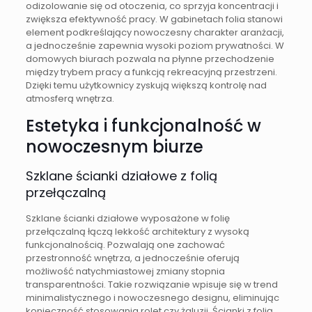
odizolowanie się od otoczenia, co sprzyja koncentracji i
zwiększa efektywność pracy. W gabinetach folia stanowi
element podkreślający nowoczesny charakter aranżacji,
a jednocześnie zapewnia wysoki poziom prywatności. W
domowych biurach pozwala na płynne przechodzenie
między trybem pracy a funkcją rekreacyjną przestrzeni.
Dzięki temu użytkownicy zyskują większą kontrolę nad
atmosferą wnętrza.
Estetyka i funkcjonalność w
nowoczesnym biurze
Szklane ścianki działowe z folią
przełączalną
Szklane ścianki działowe wyposażone w folię
przełączalną łączą lekkość architektury z wysoką
funkcjonalnością. Pozwalają one zachować
przestronność wnętrza, a jednocześnie oferują
możliwość natychmiastowej zmiany stopnia
transparentności. Takie rozwiązanie wpisuje się w trend
minimalistycznego i nowoczesnego designu, eliminując
konieczność stosowania rolet czy żaluzji. Ścianki z folią