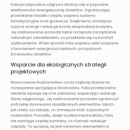
Folia przełączalna odgrywa istotną rolę w poprawie
efektywności energetycznej obiektów. Ograniczając
przenikanie światła i ciepła, wspiera systemy
klimatyzacyjne oraz grzewcze. Dzięki temu zmniejsza
zużycie energii i redukuje koszty eksploatacji budynku.
Jej zastosowanie pozwala także na lepsze zarządzanie
naturalnym oświetleniem, co przekłada się na komfort
użytkowników. W ten sposób folia wspiera cele związane
z tworzeniem energooszczędnych i przyjaznych
środowisku obiektów.
Wsparcie dla ekologicznych strategii
projektowych
Nowoczesne budownictwo coraz częściej stawia na
rozwiązania sprzyjające środowisku. Folia przełączalna
idealnie wpisuje się w te założenia, wspierając redukcję
śladu węglowego. Jej zastosowanie pozwala ograniczyć
potrzebę stosowania dodatkowych elementów, takich
jak rolety czy żaluzje, co zmniejsza ilość zużywanych
materiałów. Ponadto, dzięki wydłużonej trwałości, folia
nie wymaga częstej wymiany, co również redukuje
odpady. To sprawia, że jest cenionym elementem w