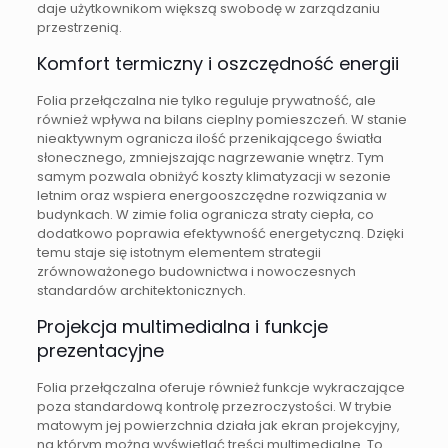
daje użytkownikom większą swobodę w zarządzaniu
przestrzenią.
Komfort termiczny i oszczędność energii
Folia przełączalna nie tylko reguluje prywatność, ale
również wpływa na bilans cieplny pomieszczeń. W stanie
nieaktywnym ogranicza ilość przenikającego światła
słonecznego, zmniejszając nagrzewanie wnętrz. Tym
samym pozwala obniżyć koszty klimatyzacji w sezonie
letnim oraz wspiera energooszczędne rozwiązania w
budynkach. W zimie folia ogranicza straty ciepła, co
dodatkowo poprawia efektywność energetyczną. Dzięki
temu staje się istotnym elementem strategii
zrównoważonego budownictwa i nowoczesnych
standardów architektonicznych.
Projekcja multimedialna i funkcje
prezentacyjne
Folia przełączalna oferuje również funkcje wykraczające
poza standardową kontrolę przezroczystości. W trybie
matowym jej powierzchnia działa jak ekran projekcyjny,
na którym można wyświetlać treści multimedialne. To