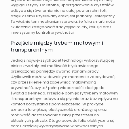
wyglądu szyby. Co istotne, uporządkowanie kryształów
odbywa się równomiernie na całej powierzchni folii,
dzięki czemu uzyskiwany efekt jest jednolity i estetyczny.
To właśnie ten mechanizm sprawia, że folia smart może
skutecznie zastępować tradycyjne rolety, żaluzje oraz
inne systemy kontroli prywatności.
Przejście między trybem matowym i
transparentnym
Jedną z największych zalet technologii wykorzystującej
ciekłe kryształy jest możliwość błyskawicznego
przełączania pomiędzy dwoma stanami pracy.
Użytkownik może w dowolnym momencie zdecydować,
czy przeszklenie ma zapewniać maksymalną
prywatność, czy też pełną widoczność i dostęp do
światła dziennego. Przejście pomiędzy trybem matowym
i transparentnym odbywa się płynnie oraz bez wpływu na
komfort korzystania z pomieszczenia. W praktyce
oznacza to większą elastyczność aranżacyjną oraz
możliwość dostosowania funkcji przestrzeni do
aktualnych potrzeb. Z tego powodu folie elektryczne są
coraz częściej wykorzystywane w nowoczesnych