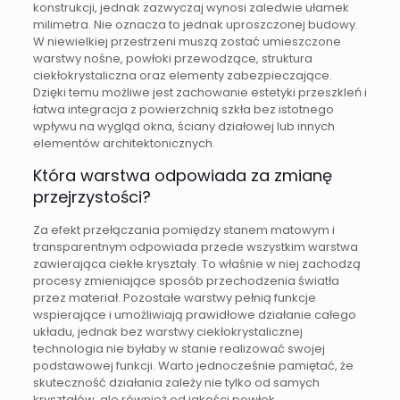
konstrukcji, jednak zazwyczaj wynosi zaledwie ułamek
milimetra. Nie oznacza to jednak uproszczonej budowy.
W niewielkiej przestrzeni muszą zostać umieszczone
warstwy nośne, powłoki przewodzące, struktura
ciekłokrystaliczna oraz elementy zabezpieczające.
Dzięki temu możliwe jest zachowanie estetyki przeszkleń i
łatwa integracja z powierzchnią szkła bez istotnego
wpływu na wygląd okna, ściany działowej lub innych
elementów architektonicznych.
Która warstwa odpowiada za zmianę
przejrzystości?
Za efekt przełączania pomiędzy stanem matowym i
transparentnym odpowiada przede wszystkim warstwa
zawierająca ciekłe kryształy. To właśnie w niej zachodzą
procesy zmieniające sposób przechodzenia światła
przez materiał. Pozostałe warstwy pełnią funkcje
wspierające i umożliwiają prawidłowe działanie całego
układu, jednak bez warstwy ciekłokrystalicznej
technologia nie byłaby w stanie realizować swojej
podstawowej funkcji. Warto jednocześnie pamiętać, że
skuteczność działania zależy nie tylko od samych
kryształów, ale również od jakości powłok