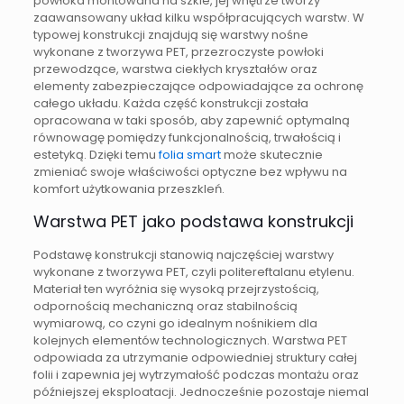
powłoka montowana na szkle, jej wnętrze tworzy
zaawansowany układ kilku współpracujących warstw. W
typowej konstrukcji znajdują się warstwy nośne
wykonane z tworzywa PET, przezroczyste powłoki
przewodzące, warstwa ciekłych kryształów oraz
elementy zabezpieczające odpowiadające za ochronę
całego układu. Każda część konstrukcji została
opracowana w taki sposób, aby zapewnić optymalną
równowagę pomiędzy funkcjonalnością, trwałością i
estetyką. Dzięki temu
folia smart
może skutecznie
zmieniać swoje właściwości optyczne bez wpływu na
komfort użytkowania przeszkleń.
Warstwa PET jako podstawa konstrukcji
Podstawę konstrukcji stanowią najczęściej warstwy
wykonane z tworzywa PET, czyli politereftalanu etylenu.
Materiał ten wyróżnia się wysoką przejrzystością,
odpornością mechaniczną oraz stabilnością
wymiarową, co czyni go idealnym nośnikiem dla
kolejnych elementów technologicznych. Warstwa PET
odpowiada za utrzymanie odpowiedniej struktury całej
folii i zapewnia jej wytrzymałość podczas montażu oraz
późniejszej eksploatacji. Jednocześnie pozostaje niemal