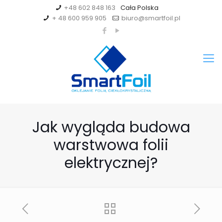
+48 602 848 163
+ 48 600 959 905
biuro@smartfoil.pl
Jak wygląda budowa
warstwowa folii
elektrycznej?