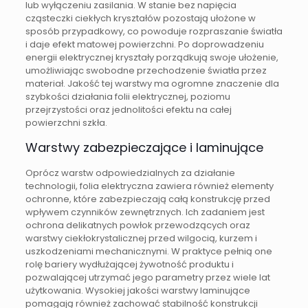
lub wyłączeniu zasilania. W stanie bez napięcia
cząsteczki ciekłych kryształów pozostają ułożone w
sposób przypadkowy, co powoduje rozpraszanie światła
i daje efekt matowej powierzchni. Po doprowadzeniu
energii elektrycznej kryształy porządkują swoje ułożenie,
umożliwiając swobodne przechodzenie światła przez
materiał. Jakość tej warstwy ma ogromne znaczenie dla
szybkości działania folii elektrycznej, poziomu
przejrzystości oraz jednolitości efektu na całej
powierzchni szkła.
Warstwy zabezpieczające i laminujące
Oprócz warstw odpowiedzialnych za działanie
technologii, folia elektryczna zawiera również elementy
ochronne, które zabezpieczają całą konstrukcję przed
wpływem czynników zewnętrznych. Ich zadaniem jest
ochrona delikatnych powłok przewodzących oraz
warstwy ciekłokrystalicznej przed wilgocią, kurzem i
uszkodzeniami mechanicznymi. W praktyce pełnią one
rolę bariery wydłużającej żywotność produktu i
pozwalającej utrzymać jego parametry przez wiele lat
użytkowania. Wysokiej jakości warstwy laminujące
pomagają również zachować stabilność konstrukcji