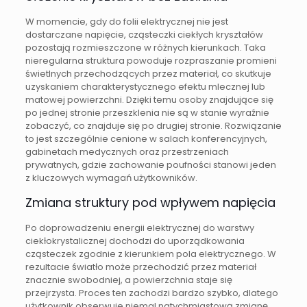
W momencie, gdy do folii elektrycznej nie jest
dostarczane napięcie, cząsteczki ciekłych kryształów
pozostają rozmieszczone w różnych kierunkach. Taka
nieregularna struktura powoduje rozpraszanie promieni
świetlnych przechodzących przez materiał, co skutkuje
uzyskaniem charakterystycznego efektu mlecznej lub
matowej powierzchni. Dzięki temu osoby znajdujące się
po jednej stronie przeszklenia nie są w stanie wyraźnie
zobaczyć, co znajduje się po drugiej stronie. Rozwiązanie
to jest szczególnie cenione w salach konferencyjnych,
gabinetach medycznych oraz przestrzeniach
prywatnych, gdzie zachowanie poufności stanowi jeden
z kluczowych wymagań użytkowników.
Zmiana struktury pod wpływem napięcia
Po doprowadzeniu energii elektrycznej do warstwy
ciekłokrystalicznej dochodzi do uporządkowania
cząsteczek zgodnie z kierunkiem pola elektrycznego. W
rezultacie światło może przechodzić przez materiał
znacznie swobodniej, a powierzchnia staje się
przejrzysta. Proces ten zachodzi bardzo szybko, dlatego
użytkownik obserwuje niemal natychmiastową zmianę