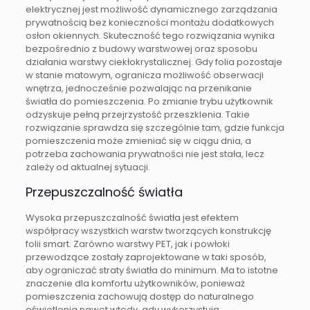
elektrycznej jest możliwość dynamicznego zarządzania
prywatnością bez konieczności montażu dodatkowych
osłon okiennych. Skuteczność tego rozwiązania wynika
bezpośrednio z budowy warstwowej oraz sposobu
działania warstwy ciekłokrystalicznej. Gdy folia pozostaje
w stanie matowym, ogranicza możliwość obserwacji
wnętrza, jednocześnie pozwalając na przenikanie
światła do pomieszczenia. Po zmianie trybu użytkownik
odzyskuje pełną przejrzystość przeszklenia. Takie
rozwiązanie sprawdza się szczególnie tam, gdzie funkcja
pomieszczenia może zmieniać się w ciągu dnia, a
potrzeba zachowania prywatności nie jest stała, lecz
zależy od aktualnej sytuacji.
Przepuszczalność światła
Wysoka przepuszczalność światła jest efektem
współpracy wszystkich warstw tworzących konstrukcję
folii smart. Zarówno warstwy PET, jak i powłoki
przewodzące zostały zaprojektowane w taki sposób,
aby ograniczać straty światła do minimum. Ma to istotne
znaczenie dla komfortu użytkowników, ponieważ
pomieszczenia zachowują dostęp do naturalnego
oświetlenia nawet wtedy, gdy wykorzystują