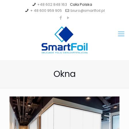
+48 602 848 163
+ 48 600 959 905
biuro@smartfoil.pl
Okna