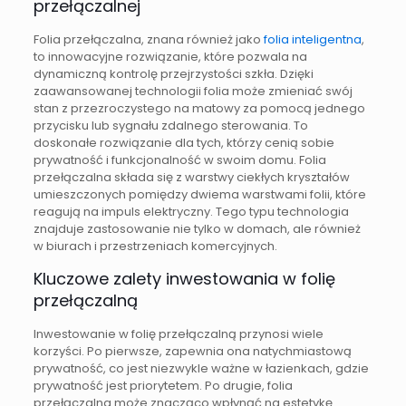
przełączalnej
Folia przełączalna, znana również jako
folia inteligentna
,
to innowacyjne rozwiązanie, które pozwala na
dynamiczną kontrolę przejrzystości szkła. Dzięki
zaawansowanej technologii folia może zmieniać swój
stan z przezroczystego na matowy za pomocą jednego
przycisku lub sygnału zdalnego sterowania. To
doskonałe rozwiązanie dla tych, którzy cenią sobie
prywatność i funkcjonalność w swoim domu. Folia
przełączalna składa się z warstwy ciekłych kryształów
umieszczonych pomiędzy dwiema warstwami folii, które
reagują na impuls elektryczny. Tego typu technologia
znajduje zastosowanie nie tylko w domach, ale również
w biurach i przestrzeniach komercyjnych.
Kluczowe zalety inwestowania w folię
przełączalną
Inwestowanie w folię przełączalną przynosi wiele
korzyści. Po pierwsze, zapewnia ona natychmiastową
prywatność, co jest niezwykle ważne w łazienkach, gdzie
prywatność jest priorytetem. Po drugie, folia
przełączalna może znacząco wpłynąć na estetykę