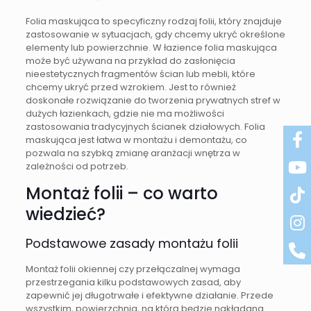
Folia maskująca to specyficzny rodzaj folii, który znajduje
zastosowanie w sytuacjach, gdy chcemy ukryć określone
elementy lub powierzchnie. W łazience folia maskująca
może być używana na przykład do zasłonięcia
nieestetycznych fragmentów ścian lub mebli, które
chcemy ukryć przed wzrokiem. Jest to również
doskonałe rozwiązanie do tworzenia prywatnych stref w
dużych łazienkach, gdzie nie ma możliwości
zastosowania tradycyjnych ścianek działowych. Folia
maskująca jest łatwa w montażu i demontażu, co
pozwala na szybką zmianę aranżacji wnętrza w
zależności od potrzeb.
Montaż folii – co warto
wiedzieć?
Podstawowe zasady montażu folii
Montaż folii okiennej czy przełączalnej wymaga
przestrzegania kilku podstawowych zasad, aby
zapewnić jej długotrwałe i efektywne działanie. Przede
wszystkim, powierzchnia, na którą będzie nakładana