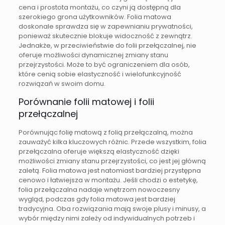
cena i prostota montażu, co czyni ją dostępną dla
szerokiego grona użytkowników. Folia matowa
doskonale sprawdza się w zapewnianiu prywatności,
ponieważ skutecznie blokuje widoczność z zewnątrz.
Jednakże, w przeciwieństwie do folii przełączalnej, nie
oferuje możliwości dynamicznej zmiany stanu
przejrzystości. Może to być ograniczeniem dla osób,
które cenią sobie elastyczność i wielofunkcyjność
rozwiązań w swoim domu.
Porównanie folii matowej i folii
przełączalnej
Porównując folię matową z folią przełączalną, można
zauważyć kilka kluczowych różnic. Przede wszystkim, folia
przełączalna oferuje większą elastyczność dzięki
możliwości zmiany stanu przejrzystości, co jest jej główną
zaletą. Folia matowa jest natomiast bardziej przystępna
cenowo i łatwiejsza w montażu. Jeśli chodzi o estetykę,
folia przełączalna nadaje wnętrzom nowoczesny
wygląd, podczas gdy folia matowa jest bardziej
tradycyjna. Oba rozwiązania mają swoje plusy i minusy, a
wybór między nimi zależy od indywidualnych potrzeb i