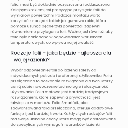
folia, musi być dokładnie oczyszczona i odtłuszczona.
Kolejnym krokiem jest precyzyjne przycięcie folii do
wymiarów powierzchni. Podczas montażu warto
korzystać z narzędzi takich jak gumowa rakla, która
pomoże usunąć pęcherzyki powietrza i zapewni
równomierne przyleganie folii. Ważne jest również, aby
folia była nakładana w odpowiednich warunkach
temperaturowych, co wpływa na jej trwałość.
Rodzaje folii – jaka będzie najlepsza dla
Twojej łazienki?
Wybór odpowiedniej folii do łazienki zależy od
indywidualnych potrzeb i preferencji użytkownika. Folia
przełączalna to doskonałe rozwiązanie dla tych, którzy
cenią sobie nowoczesne technologie i elastyczność
użytkowania. Folia matowa jest bardziej tradycyjnym
rozwiązaniem, które zapewnia prywatność i jest
łatwiejsze w montażu. Folia Smartfoil, jako
zaawansowana folia przełączalna, oferuje dodatkowe
funkcje i jest bardziej trwała. Każdy z tych rodzajów folii
ma swoje unikalne cechy, które mogą być dostosowane
do specyficznych wymagań i warunków łazienki.