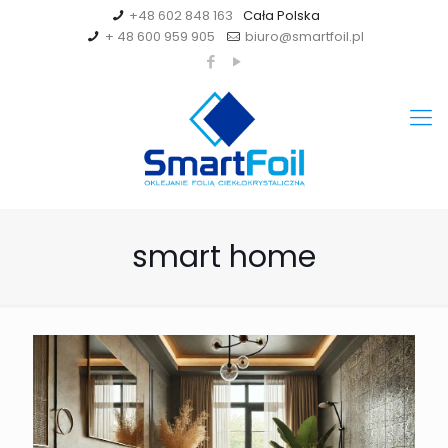
+48 602 848 163
+ 48 600 959 905
biuro@smartfoil.pl
smart home