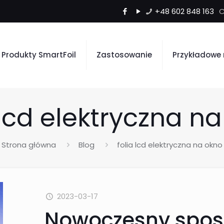
+48 602 848 163
Produkty SmartFoil
Zastosowanie
Przykładowe 
 lcd elektryczna n
Strona główna
Blog
folia lcd elektryczna na okno
2023-03-17
Nowoczesny spos