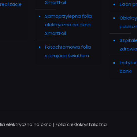
SmartFoil
realizacje
Ekran p
Samoprzylepna folia
Obiekty
elektryczna na okna
publicz
SmartFoil
Szpital
Fotochromowa folia
zdrowi
sterująca światłem
Instytu
banki
lia elektryczna na okno | Folia ciekłokrystaliczna