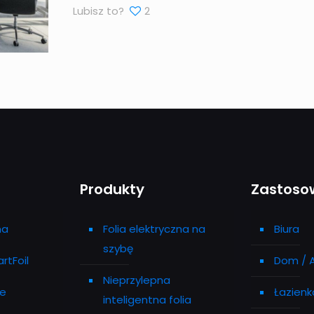
Lubisz to?
2
Produkty
Zastoso
na
Folia elektryczna na
Biura
szybę
rtFoil
Dom / 
Nieprzylepna
ie
Łazienk
inteligentna folia