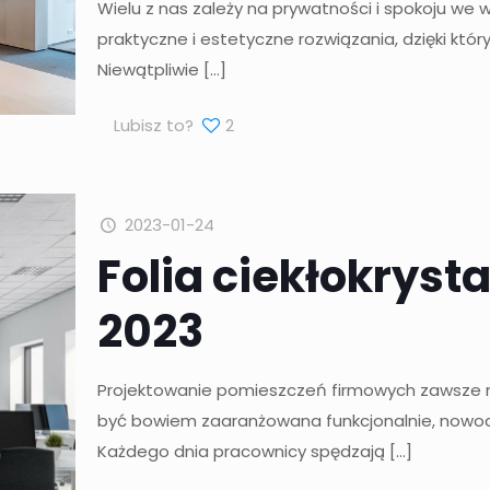
Wielu z nas zależy na prywatności i spokoju w
praktyczne i estetyczne rozwiązania, dzięki któr
Niewątpliwie
[…]
Lubisz to?
2
2023-01-24
Folia ciekłokryst
2023
Projektowanie pomieszczeń firmowych zawsze n
być bowiem zaaranżowana funkcjonalnie, nowocz
Każdego dnia pracownicy spędzają
[…]