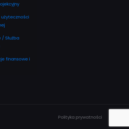
rojekcyjny
 użyteczności
nej
e / Służba
a
cje finansowe i
Polityka prywatności