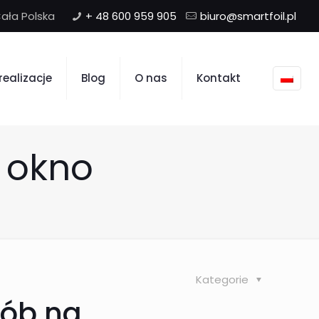
+ 48 600 959 905
biuro@smartfoil.pl
realizacje
Blog
O nas
Kontakt
a okno
Kategorie
ób na