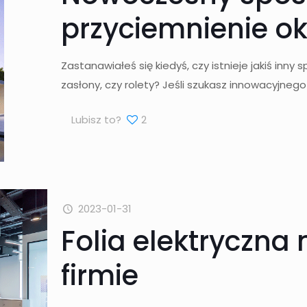
przyciemnienie 
Zastanawiałeś się kiedyś, czy istnieje jakiś inny
zasłony, czy rolety? Jeśli szukasz innowacyjne
Lubisz to?
2
2023-01-31
Folia elektryczna
firmie