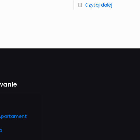
Czytaj dalej
wanie
Apartament
a