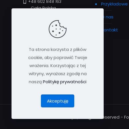
+48 602 848 163
Przykładowe 
Cała Polska
O nas
+48 600 959 905
Kontakt
biuro@smartfoil.pl
Ta strona korzysta z plików
Godziny
cookie, aby poprawić Twoje
Pon—Piątek: 9:00–17:00
wrażenia. Korzystając z tej
Sobota 11:00-13:00
witryny, wyrażasz zgodę na
naszą
Politykę prywatności
Akceptuję
© 2015 - 2025 SmartFoil.pl | All Rights Reserved - Fo